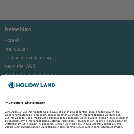
Reisebüro
Kontakt
Impressum
Datenschutzerklärung
Vermittler AGB
Barrierefreiheitserklärung
Service
Reisemonitor
Online Check-In Informationen
Reisehinweise